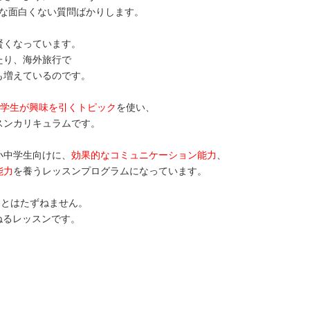
? “ のような面白くない質問ばかりします。
賢くなっています。
たり、海外旅行で
も増えているのです。
学生が興味を引くトピック
を使い、
スンカリキュラムです。
小中学生向けに、
効果的なコミュニケーション能力
、
能力
を養うレッスンプログラムになっています。
e ?” とはたずねません。
ねるレッスンです。