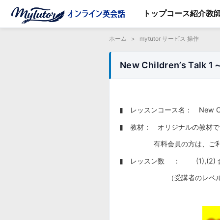
トップ
コース紹介
教
ホーム
>
mytutor サービス 操作
New Children’s Talk 1
▮ レッスンコース名： New Child
▮ 教材： オリジナルの教材
有料会員の方は、ご利用に
▮ レッスン数 ： (1),(2
（受講者のレベルやレッ