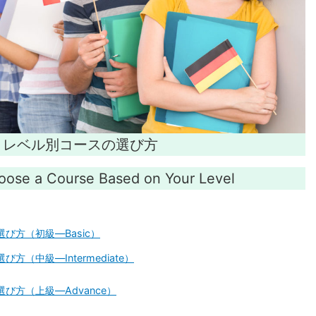
レベル別コースの選び方
ose a Course Based on Your Level
び方（初級―Basic）
方（中級―Intermediate）
び方（上級―Advance）