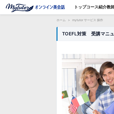
トップ
コース紹介
教
ホーム
>
mytutor サービス 操作
TOEFL対策 受講マニ