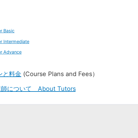
r Basic
r Intermediate
er Advance
ンと料金
(Course Plans and Fees）
師について About Tutors