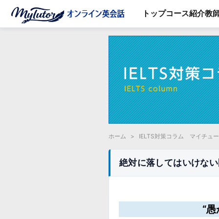
トップ
コース紹介
教
ホーム
>
IELTS対策コラム マイチュ
絶対に落してはいけな
“