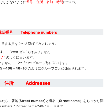
こぼしがないように
番号、住所、名前、時間
について
電話番号 Telephone numbers
注意する点を２〜３挙げてみましょう。
。 “zero ゼロ”ではありません。
 7
“ のように言います。
いません。 2〜3つのグループ毎に言います。
5 – 468 – 46- 16
のようにグループごとに発音されます。
住所 Addresses
れたら、番地(
Street number
)と道名（
Street name
）をしっかり聞
umber）はStreet nameの前に言われます。