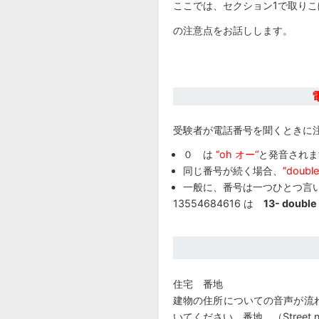
ここでは、セクション1で取り
の注意点をお話しします。
受験者が電話番号を聞くときに
０ は
“oh オー“
と発音されます
同じ番号が続く場合、
”double
一般に、番号は一つひとつ言
13554684616 は
13- double 
住宅 番地
建物の住所についての音声が流
いてください。番地 （Street n