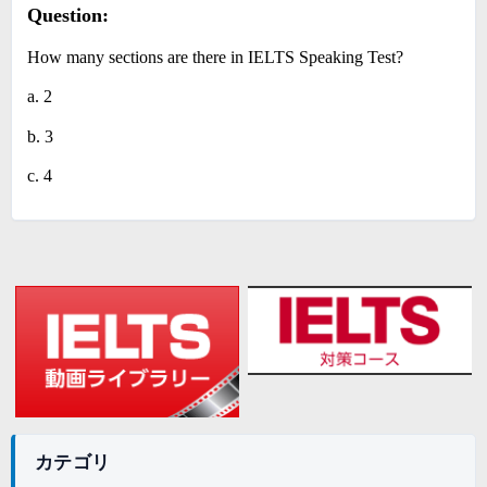
Question:
How many sections are there in IELTS Speaking Test?
a. 2
b. 3
c. 4
カテゴリ