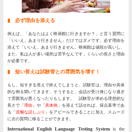
▮ 必ず理由を添える
例えば、「あなたはよく映画館に行きますか？」と言う質問に
「いいえ。あまり行きません」だけではダメです。必ず理由を
添えて「いいえ。あまり行きません。映画館は値段が高いし、
また、私は人が多い場所は苦手なんです」くらいの長さと理由
が必要です。
▮ 短い答えは試験管との雰囲気を壊す！
もし、短すぎる答えで終えてしまうと、試験官は、理由や具体
的な例を聞いてきます。そうすると、会話が受け身になり過ぎ
て雰囲気が悪くなったりもします。 試験官が求める理想的な
長さで「
理由
」や「
具体例
」を添えて話せれば、採点基準であ
る「
流暢な話しぶり
」をアピールできることに加え、スムーズ
に次の質問に移ることができます。
International English Language Testing System
is the