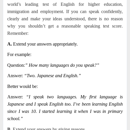
world’s leading test of English for higher education,
immigration and employment. If you can speak confidently,
clearly and make your ideas understood, there is no reason
why you shouldn’t get a reasonable speaking test score.
Remember:
A.
Extend your answers appropriately.
For example:
Question:
” How many languages do you speak?”
Answer:
“Two. Japanese and English.”
Better would be:
Answer:
“I speak two languages. My first language is
Japanese and I speak English too. I’ve been learning English
since I was 10. I started learning it when I was in primary
school.”
B.
Extend your answers by giving reasons.