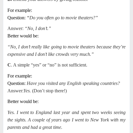
For example:
Question:
“
Do you often go to movie theaters?”
Answer:
“No, I don’t.”
Better would be:
“No, I don’t really like going to movie theaters because they’re
expensive and I don’t like crowds very much.”
C
. A simple “yes” or “no” is not sufficient.
For example:
Question:
Have you visited any English speaking countries?
Answer:
Yes.
(Don’t stop there!)
Better would be:
Yes. I went to England last year and spent two weeks seeing
the sights. A couple of years ago I went to New York with my
parents and had a great time.