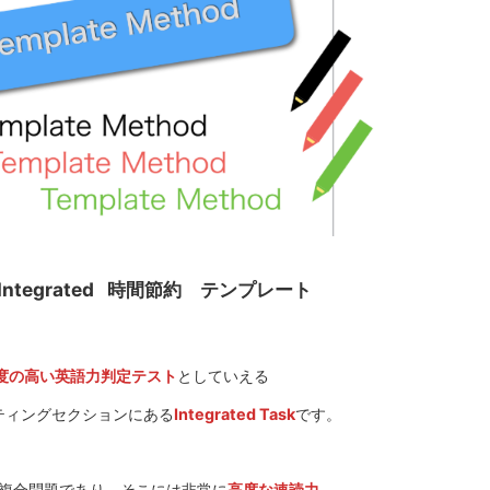
Integrated 時間節約 テンプレート
度の高い英語力判定テスト
としていえる
ティングセクションにある
Integrated Task
です。
名の通り複合問題であり、そこには非常に
高度な速読力
、