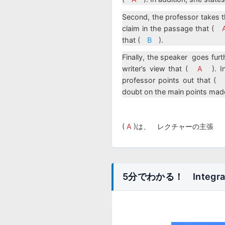
Second, the professor takes 
claim in the passage that (
that (
B
).
Finally, the speaker goes fur
writer’s view that (
A
). 
professor points out that 
doubt on the main points made
(
A
)は、 レクチャーの主
5分でわかる！ Integr