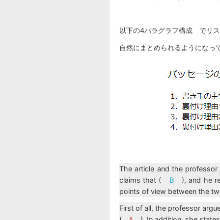
以下の4パラグラフ構成 でリ
自然にまとめられるようになっ
The article and the professor
claims that (
B
), and he re
points of view between the two
First of all, the professor arg
(
A
). In addition, she state