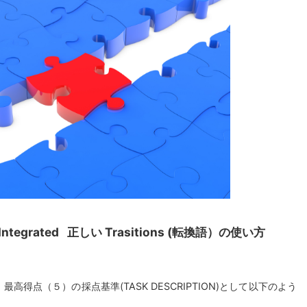
tegrated 正しい Trasitions (転換語）の使い方
高得点（５）の採点基準(TASK DESCRIPTION)として以下のよう