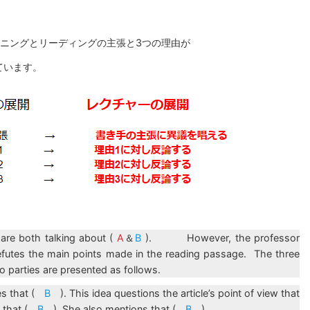
スニングとリーディングの主張と3つの理由が
ています。
 are both talking about (
A
＆
B
). However, the professor
futes the main points made in the reading passage. The three
 parties are presented as follows.
ues that (
B
). This idea questions the article’s point of view that
s that (
B
). She also mentions that (
B
).