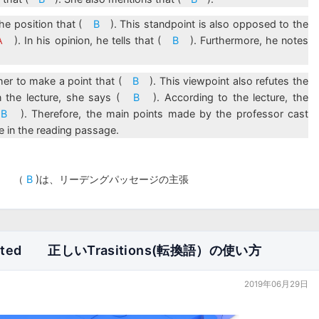
the position that (
B
). This standpoint is also opposed to the
A
). In his opinion, he tells that (
B
). Furthermore, he notes
ther to make a point that (
B
). This viewpoint also refutes the
In the lecture, she says (
B
). According to the lecture, the
(
B
). Therefore, the main points made by the professor cast
 in the reading passage.
張 （
B
)は、リーデングパッセージの主張
ated 正しいTrasitions(転換語）の使い方
2019年06月29日