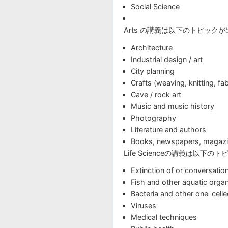
Social Science
Arts の講義は以下のトピック
Architecture
Industrial design / art
City planning
Crafts (weaving, knitting, fab
Cave / rock art
Music and music history
Photography
Literature and authors
Books, newspapers, magazin
Life Scienceの講義は以
Extinction of or conversation
Fish and other aquatic orga
Bacteria and other one-cell
Viruses
Medical techniques