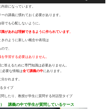
リ
な内容になっています。
ュ
ー
リーの講義に慣れておく必要があります。
ム
内容でも心配しないように。
調
節
常識があれば理解できるように作られています
。
に
ときのように新しい概念や表現は
は
上
るので、
下
識を学習する必要はありません。
矢
印
問に答えるために専門知識は必要ありません。
キ
に必要な情報は
全て講義の中
にあります。
ー
に分かれます。
を
使
けるタイプ
っ
に質問したり、教授が学生に質問する対話型タイプ
て
く
学） 講義の中で学生が質問しているケース
だ