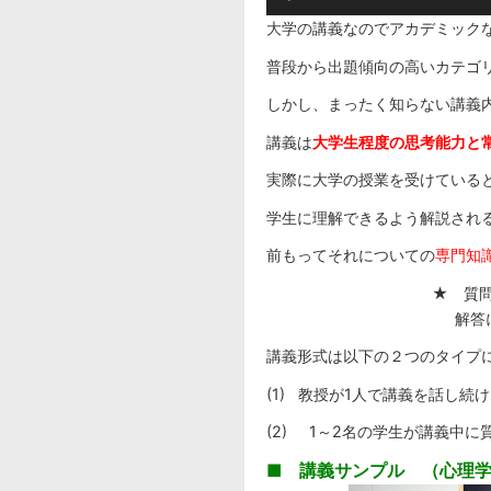
声
大学の講義なのでアカデミック
プ
レ
普段から出題傾向の高いカテゴ
ー
しかし、まったく知らない講義
ヤ
ー
講義は
大学生程度の思考能力と
実際に大学の授業を受けている
学生に理解できるよう解説され
前もってそれについての
専門知
★ 質
解答
講義形式は以下の２つのタイプ
(1) 教授が1人で講義を話し続
(2) 1～2名の学生が講義中
■ 講義サンプル （心理