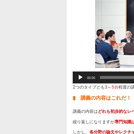
音
00:00
声
2つのタイプとも
3～5分
程度の
プ
レ
▮ 講義の内容はこれだ！
ー
ヤ
講義の内容は
どれも初歩的なレ
ー
繰り返しになりますが
専門知識
しかし、
各分野の論文やレクチ