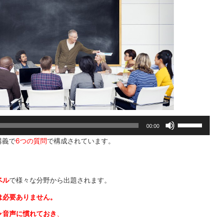
さ
い。
ボ
00:00
リ
講義で
6つの質問
で構成されています。
ュ
ー
ム
調
ベル
で様々な分野から出題されます。
節
は必要ありません。
に
は
ャ音声に慣れておき
、