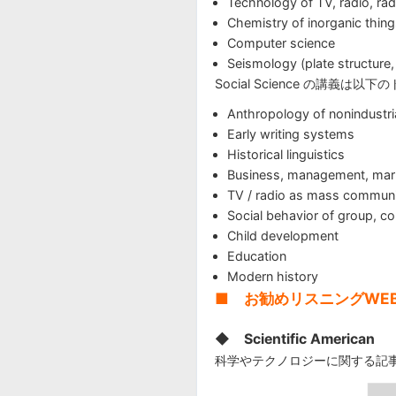
Technology of TV, radio, rad
Chemistry of inorganic thin
Computer science
Seismology (plate structure,
Social Science の講義
Anthropology of nonindustria
Early writing systems
Historical linguistics
Business, management, mark
TV / radio as mass communi
Social behavior of group, 
Child development
Education
Modern history
■ お勧めリスニングWE
◆ Scientific American
科学やテクノロジーに関する記