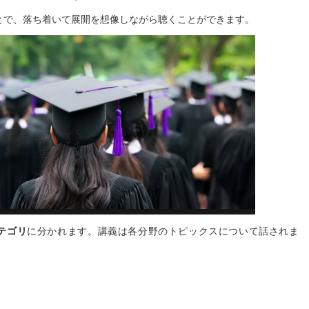
上
とで、落ち着いて展開を想像しながら聴くことができます。
下
矢
印
キ
ー
を
使
っ
て
く
だ
さ
い。
テゴリ
に分かれます。講義は各分野のトピックスについて話されま