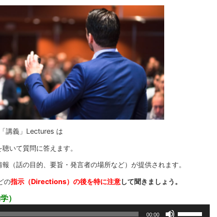
講義」Lectures は
を聴いて質問に答えます。
情報（話の目的、要旨・発言者の場所など）が提供されます。
などの
指示（Directions）の後を特に注意
して聞きましょう。
物学）
ボ
00:00