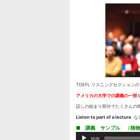
TOEFL リスニングセクションの「
アメリカの大学での講義の一部
話しの始まり部分でたくさんの
Listen to part of a lecture
. 
■
講義 サンプル （植
音
00:00