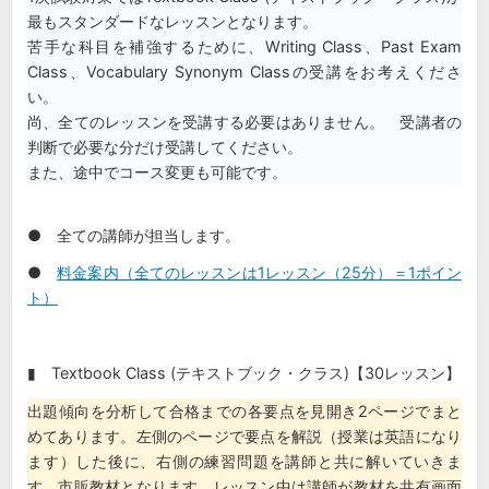
最もスタンダードなレッスンとなります。
苦手な科目を補強するために、Writing Class、Past Exam
Class、Vocabulary Synonym Classの受講をお考えくださ
い。
尚、全てのレッスンを受講する必要はありません。 受講者の
判断で必要な分だけ受講してください。
また、途中でコース変更も可能です。
● 全ての講師が担当します。
●
料金案内（全てのレッスンは1レッスン（25分）＝1ポイン
ト）
▮ Textbook Class (テキストブック・クラス)【30レッスン】
出題傾向を分析して合格までの各要点を見開き2ページでまと
めてあります。左側のページで要点を解説（授業は英語になり
ます）した後に、右側の練習問題を講師と共に解いていきま
す。市販教材となります。レッスン中は講師が教材を共有画面