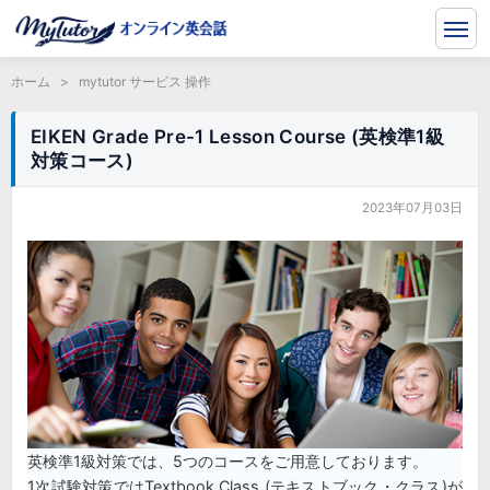
ホーム
>
mytutor サービス 操作
EIKEN Grade Pre-1 Lesson Course (英検準1級
対策コース)
2023年07月03日
英検準1級対策では、5つのコースをご用意しております。
1次試験対策ではTextbook Class (テキストブック・クラス)が