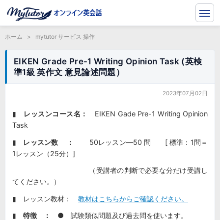
ホーム
>
mytutor サービス 操作
EIKEN Grade Pre-1 Writing Opinion Task (英検
準1級 英作文 意見論述問題）
2023年07月02日
▮
レッスンコース名：
EIKEN Gade Pre-1 Writing Opinion
Task
▮
レッスン数 ：
50レッスン―50 問 [ 標準：1問＝
1レッスン（25分）]
（受講者の判断で必要な分だけ受講し
てください。）
▮ レッスン教材：
教材はこちらからご確認ください。
▮
特徴 ：
● 試験類似問題及び過去問を使います。