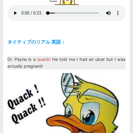
ネイティブのリアル 英語：
Dr. Payne is a
quack!
He told me I had an ulcer but I was
actually pregnant!