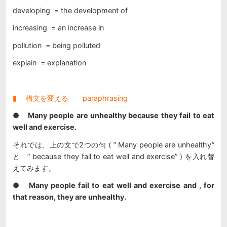
developing = the development of
increasing = an increase in
pollution = being polluted
explain = explanation
▮ 構文を変える paraphrasing
●
Many people are unhealthy because they fail to eat
well and exercise.
それでは、上の文で2つの句 ( ” Many people are unhealthy”
と ” because they fail to eat well and exercise” ) を入れ替
えてみます。
●
Many people fail to eat well and exercise and , for
that reason, they are unhealthy.