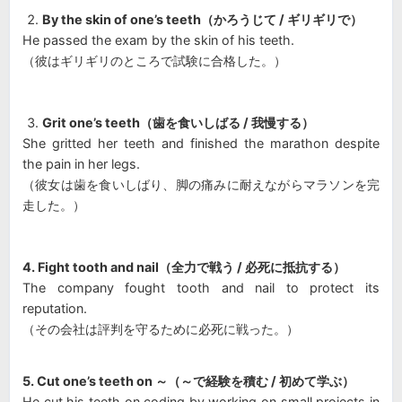
By the skin of one’s teeth（かろうじて / ギリギリで）
He passed the exam by the skin of his teeth.
（彼はギリギリのところで試験に合格した。）
Grit one’s teeth（歯を食いしばる / 我慢する）
She gritted her teeth and finished the marathon despite
the pain in her legs.
（彼女は歯を食いしばり、脚の痛みに耐えながらマラソンを完
走した。）
4. Fight tooth and nail（全力で戦う / 必死に抵抗する）
The company fought tooth and nail to protect its
reputation.
（その会社は評判を守るために必死に戦った。）
5. Cut one’s teeth on ～（～で経験を積む / 初めて学ぶ）
He cut his teeth on coding by working on small projects in