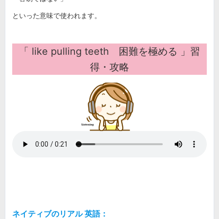
といった意味で使われます。
「
like pulling teeth 困難を極める
」習
得・攻略
ネイティブのリアル 英語：