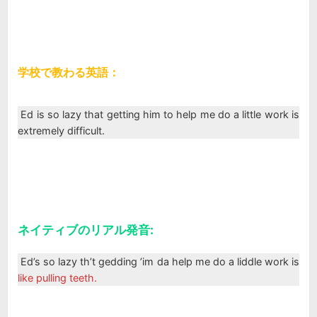
学校で教わる英語：
Ed is so lazy that getting him to help me do a little work is
extremely difficult.
ネイティブのリアル発音:
Ed’s so lazy th’t gedding ’im da help me do a liddle work is
like pulling teeth.