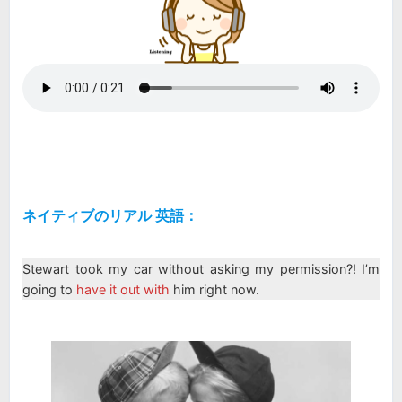
ネイティブのリアル 英語：
Stewart took my car without asking my permission?! I’m
going to
have it out with
him right now.