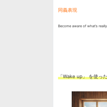
同義表現
Become aware of what’s reall
「Wake up」 を使