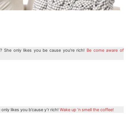
d? She only likes you be cause you’re rich!
Be come aware of
 only likes you b’cause y’r rich!
Wake up ’n smell the coffee!