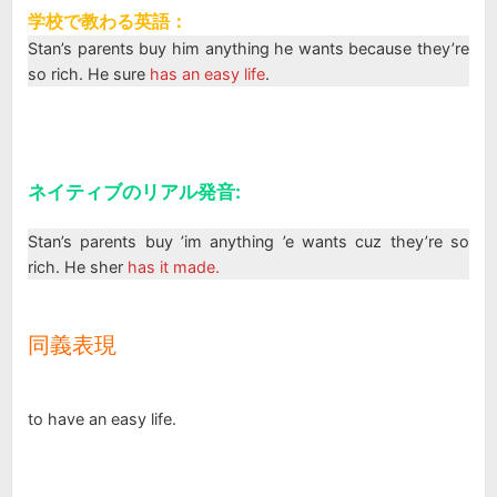
学校で教わる英語：
Stan’s parents buy him anything he wants because they’re
so rich. He sure
has an easy life
.
ネイティブのリアル発音:
Stan’s parents buy ’im anything ’e wants cuz they’re so
rich. He sher
has it made.
同義表現
to have an easy life.