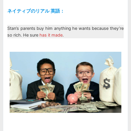
ネイティブのリアル 英語：
Stan’s parents buy him anything he wants because they’re
so rich. He sure
has it made
.