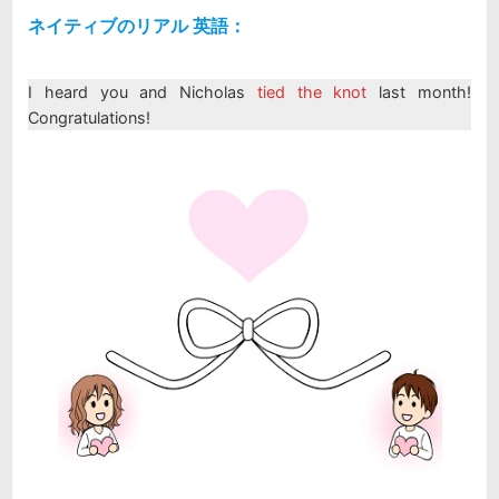
ネイティブのリアル 英語：
I heard you and Nicholas
tied the knot
last month!
Congratulations!