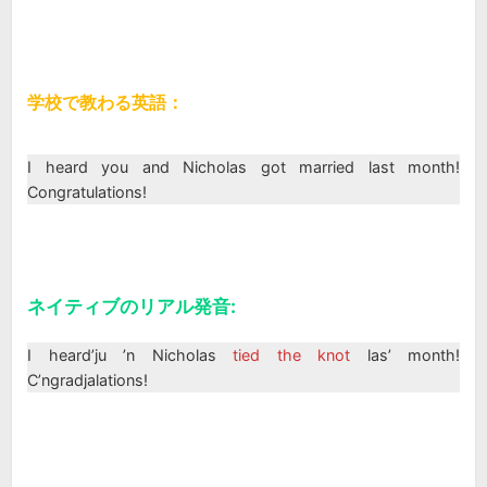
学校で教わる英語：
I heard you and Nicholas got married last month!
Congratulations!
ネイティブのリアル発音:
I heard’ju ’n Nicholas
tied the knot
las’ month!
C’ngradjalations!