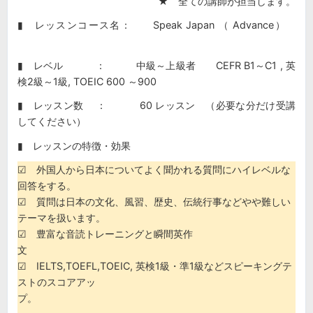
★ 全ての講師が担当します。
▮ レッスンコース名： Speak Japan （ Advance）
▮ レベル ： 中級～上級者 CEFR B1～C1 , 英
検2級～1級, TOEIC 600 ～900
▮ レッスン数 ： 60 レッスン （必要な分だけ受講
してください）
▮ レッスンの特徴・効果
☑ 外国人から日本についてよく聞かれる質問にハイレベルな
回答をする。
☑ 質問は日本の文化、風習、歴史、伝統行事などやや難しい
テーマを扱います。
☑ 豊富な音読トレーニングと瞬間英作
文
☑ IELTS,TOEFL,TOEIC, 英検1級・準1級などスピーキングテ
ストのスコアアッ
プ。