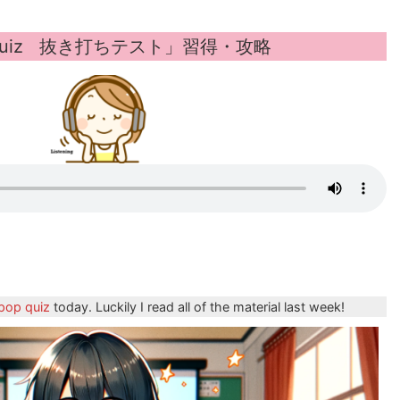
 quiz 抜き打ちテスト
」習得・攻略
pop quiz
today. Luckily I read all of the material last week!