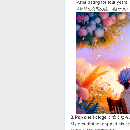
After dating for four years,
4年間の交際の後、彼はつい
2. Pop one’s clogs ： 亡く
My grandfather popped his clo