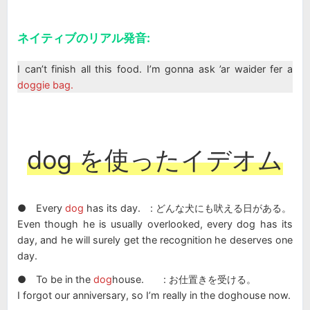
ネイティブのリアル発音:
I can’t finish all this food. I’m gonna ask ’ar waider fer a
doggie bag.
dog を使ったイデオム
● Every
dog
has its day. : どんな犬にも吠える日がある。
Even though he is usually overlooked, every dog has its
day, and he will surely get the recognition he deserves one
day.
● To be in the
dog
house. : お仕置きを受ける。
I forgot our anniversary, so I’m really in the doghouse now.