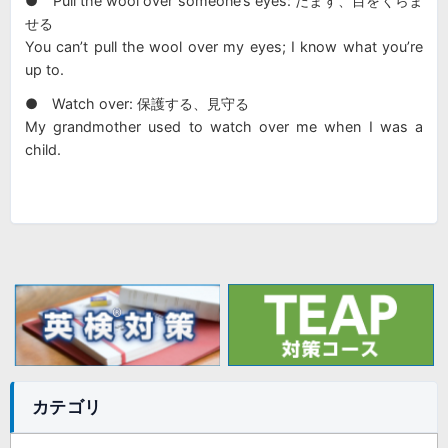
● Pull the wool over someone’s eyes: だます、目をくらま
せる
You can’t pull the wool over my eyes; I know what you’re
up to.
● Watch over: 保護する、見守る
My grandmother used to watch over me when I was a
child.
カテゴリ