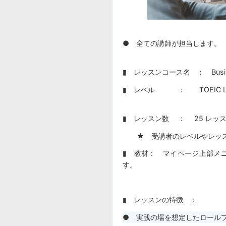
● 全ての講師が担当します。
▮ レッスンコース名 ： Business
▮ レベル ： TOEIC L&R 
▮ レッスン数 ： 25 レッス
★ 受講者のレベルやレッス
▮ 教材： マイページ上部メニ
す。
▮ レッスンの特徴 ：
● 実践の場を想定したロール