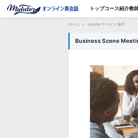
トップ
コース紹介
教
ホーム
>
mytutor サービス 操作
Business Scene 