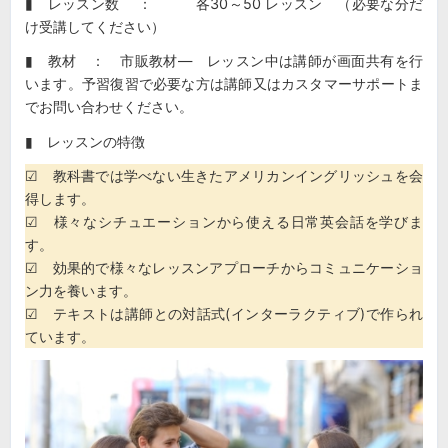
▮ レッスン数 ： 各30～50 レッスン （必要な分だ
け受講してください）
▮ 教材 ： 市販教材― レッスン中は講師が画面共有を行
います。予習復習で必要な方は講師又はカスタマーサポートま
でお問い合わせください。
▮ レッスンの特徴
☑ 教科書では学べない生きたアメリカンイングリッシュを会
得します。
☑ 様々なシチュエーションから使える日常英会話を学びま
す。
☑ 効果的で様々なレッスンアプローチからコミュニケーショ
ン力を養います。
☑ テキストは講師との対話式(インターラクティブ)で作られ
ています。