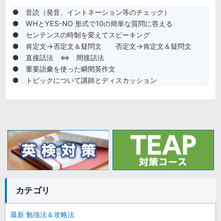
● 音読（発音、イントネーション等のチェック）
● WHとYES-NO 形式で10の簡単な質問に答える
● センテンスの時制を変えてスピーキング
● 肯定文→否定文＆疑問文 否定文→肯定文＆疑問文
● 直接話法 ⇔ 間接話法
● 重要語彙を使った瞬間英作文
● トピックについて講師とディスカッション
カテゴリ
最新 勉強法＆攻略法