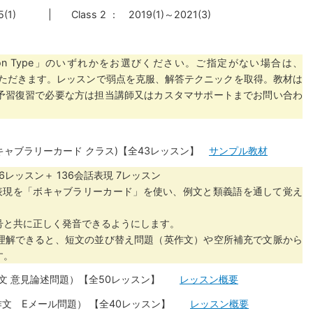
25(1) | Class 2 ： 2019(1)～2021(3)
estion Type」のいずれかをお選びください。ご指定がない場合は、
せていただきます。レッスンで弱点を克服、解答テクニックを取得。教材は
予習復習で必要な方は担当講師又はカスタマサポートまでお問い合わ
lass (ボキャブラリーカード クラス)【全43レッスン】
サンプル教材
語 6レッスン＋ 136会話表現 7レッスン
表現を「ボキャブラリーカード」を使い、例文と類義語を通して覚え
号と共に正しく発音できるようにします。
理解できると、短文の並び替え問題（英作文）や空所補充で文脈から
す。
ask（英作文 意見論述問題）【全50レッスン】
レッスン概要
ask （英作文 Eメール問題） 【全40レッスン】
レッスン概要