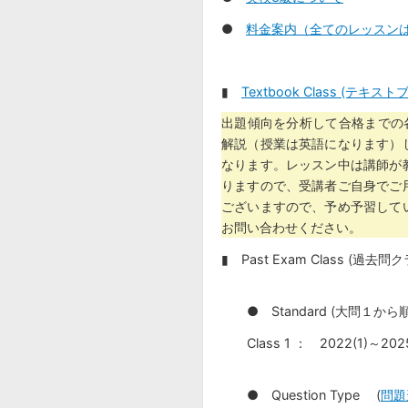
●
料金案内（全てのレッスンは
▮
Textbook Class (テ
出題傾向を分析して合格までの
解説（授業は英語になります）
なります。レッスン中は講師が
りますので、受講者ご自身でご
ございますので、予め予習して
お問い合わせください。
▮ Past Exam Class (過
● Standard (大問１か
Class 1 ： 2022(1)～202
● Question Type (
問題