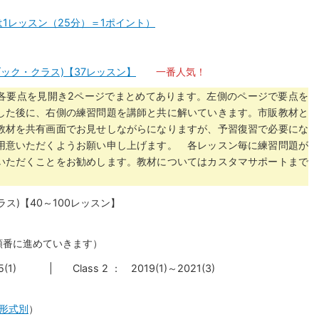
1レッスン（25分）＝1ポイント）
キストブック・クラス)【37レッスン】
一番人気！
各要点を見開き2ページでまとめてあります。左側のページで要点を
した後に、右側の練習問題を講師と共に解いていきます。市販教材と
教材を共有画面でお見せしながらになりますが、予習復習で必要にな
用意いただくようお願い申し上げます。 各レッスン毎に練習問題が
いただくことをお勧めします。教材についてはカスタマサポートまで
去問クラス)【40～100レッスン】
ら順番に進めていきます）
5(1) | Class 2 ： 2019(1)～2021(3)
形式別
）