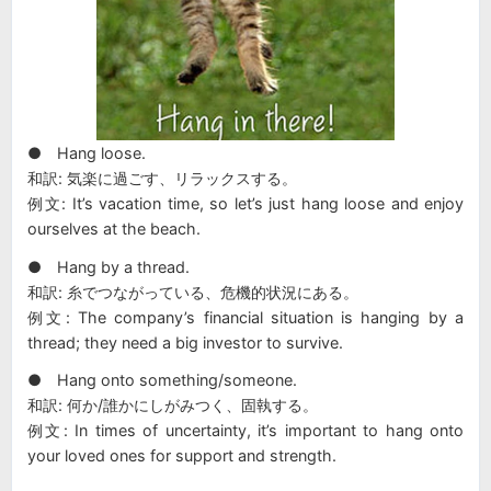
● Hang loose.
和訳: 気楽に過ごす、リラックスする。
例文: It’s vacation time, so let’s just hang loose and enjoy
ourselves at the beach.
● Hang by a thread.
和訳: 糸でつながっている、危機的状況にある。
例文: The company’s financial situation is hanging by a
thread; they need a big investor to survive.
● Hang onto something/someone.
和訳: 何か/誰かにしがみつく、固執する。
例文: In times of uncertainty, it’s important to hang onto
your loved ones for support and strength.