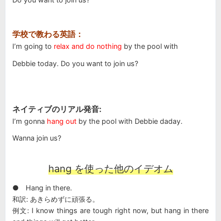
学校で教わる英語：
I’m going to
relax and do nothing
by the pool with
Debbie today. Do you want to join us?
ネイティブのリアル発音:
I’m gonna
hang out
by the pool with Debbie daday.
Wanna join us?
hang を使った他のイデオム
● Hang in there.
和訳: あきらめずに頑張る。
例文: I know things are tough right now, but hang in there