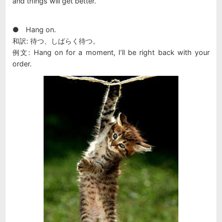
and things will get better.
● Hang on.
和訳: 待つ、しばらく待つ。
例文: Hang on for a moment, I’ll be right back with your
order.