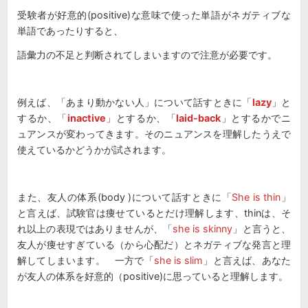
受験者が好意的(positive)な意味で使った単語がネガティブな
単語であったりすると、
語彙力の不足と判断されてしまいますので注意が必要です。
例えば、「あまり動かない人」について話すときに「
lazy
」と
するか、「
inactive
」とするか、「
laid-back
」とするかでニ
ュアンスが変わってきます。そのニュアンスを理解したうえで
使えているかどうかが試されます。
また、友人の体系(body )について話すときに「
She is thin
」
と言えば、試験官は痩せているとだけ理解します、thinは、そ
れ以上の表現ではありませんが、「
she is skinny
」と言うと、
友人が痩せすぎている（から心配だ）とネガティブな発言と理
解してしまいます。 一方で「
she is slim
」と言えば、あなた
が友人の体系を好意的（positive)に思っていると理解します。