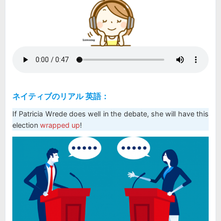
ネイティブのリアル 英語：
If Patricia Wrede does well in the debate, she will have this
election
wrapped up
!