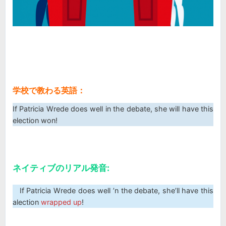
学校で教わる英語：
If Patricia Wrede does well in the debate, she will have this
election won!
ネイティブのリアル発音:
If Patricia Wrede does well ’n the debate, she’ll have this
alection
wrapped up
!