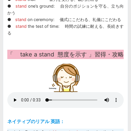
●
stand
one’s ground: 自分のポジションを守る、立ち向
かう
●
stand
on ceremony: 儀式にこだわる、礼儀にこだわる
●
stand
the test of time: 時間の試練に耐える、長続きす
る
「
take a stand 態度を示す
」習得・攻略
ネイティブのリアル 英語：