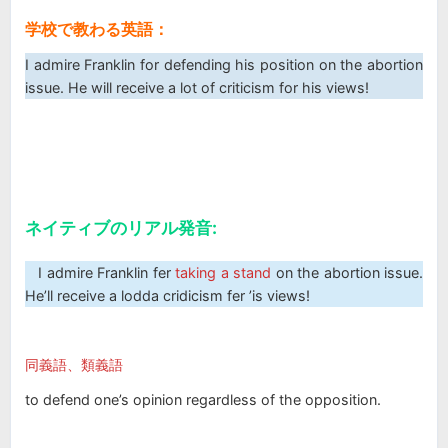
学校で教わる英語：
I admire Franklin for defending his position on the abortion
issue. He will receive a lot of criticism for his views!
ネイティブのリアル発音:
I admire Franklin fer
taking a stand
on the abortion issue.
He’ll receive a lodda cridicism fer ’is views!
同義語、類義語
to defend one’s opinion regardless of the opposition.