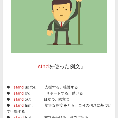
「
stnd
を使った例文」
●
stand
up for: 支援する、擁護する
●
stand
by: サポートする、助ける
●
stand
out: 目立つ、際立つ
●
stand
firm: 堅実な態度をとる、自分の信念に基づい
て行動する
●
stand
trial: 審判を受ける、裁判に出る