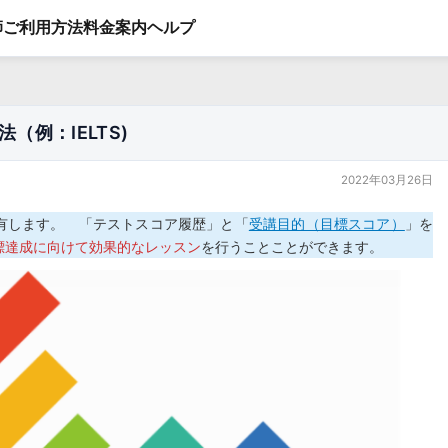
師
ご利用方法
料金案内
ヘルプ
（例：IELTS)
2022年03月26日
有します。 「テストスコア履歴」と「
受講目的（目標スコア）
」を
標達成に向けて効果的なレッスン
を行うことことができます。