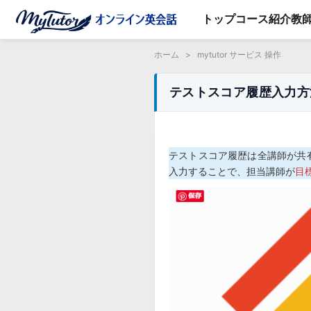
トップ
コース紹介
教
ホーム
>
mytutor サービス 操作
テストスコア履歴入力方法
テストスコア履歴は全講師が共
入力することで、担当講師が
目