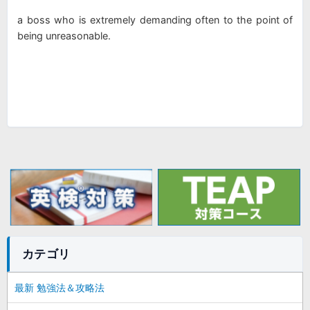
a boss who is extremely demanding often to the point of
being unreasonable.
カテゴリ
最新 勉強法＆攻略法