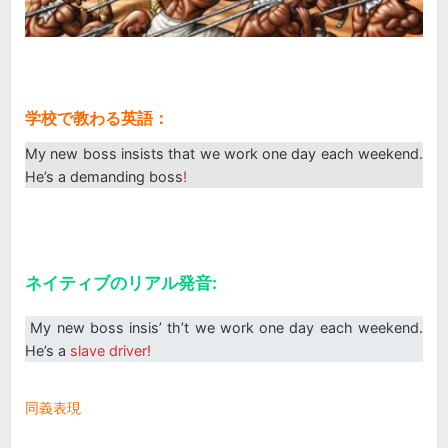
学校で教わる英語：
My new boss insists that we work one day each weekend.
He’s a demanding boss
!
ネイティブのリアル発音:
My new boss insis’ th’t we work one day each weekend.
He’s a
slave driver!
同義表現