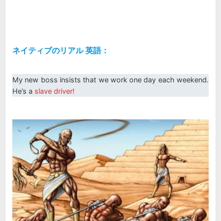
ネイティブのリアル 英語：
My new boss insists that we work one day each weekend.
He’s a
slave driver!