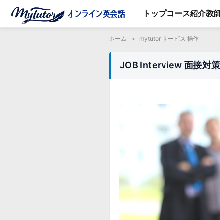
トップ
コース紹介
教
ホーム
>
mytutor サービス 操作
JOB Interview 面接