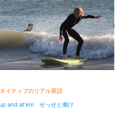
ネイティブのリアル英語
p and at’em せっせと働け