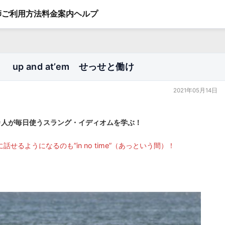
師
ご利用方法
料金案内
ヘルプ
p and at’em せっせと働け
2021年05月14日
カ人が毎日使うスラング・イディオムを学ぶ！
せるようになるのも”in no time”（あっという間）！