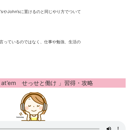
はit’sやJohn’sに置けるのと同じやり方でついて
を言っているのではなく、仕事や勉強、生活の
d at’em せっせと働け
」習得・攻略