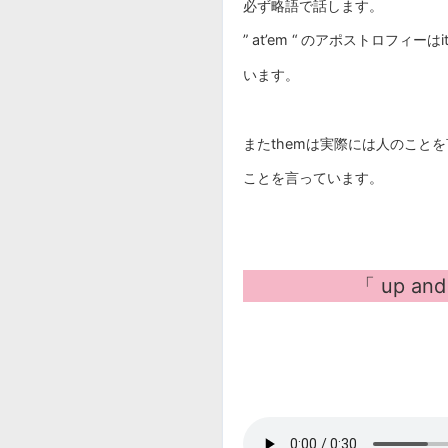
必ず略語で話します。
” at’em “ のアポストロフィー
います。
またthemは実際には人のこと
ことを言っています。
「
up an