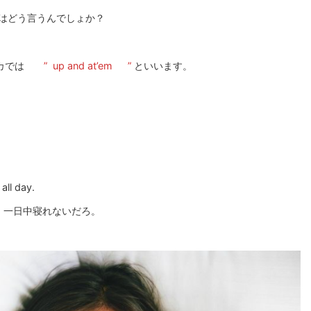
ではどう言うんでしょか？
カでは
”
up and at’em
”
といいます。
 all day.
。一日中寝れないだろ。