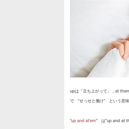
upは「立ち上がって」，at the
で ”せっせと働け” という意
”
up and at’em
” は”up and 