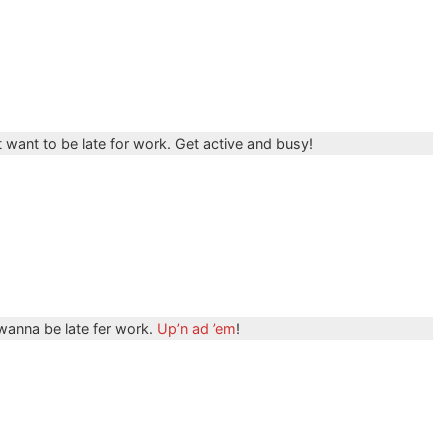
t want to be late for work. Get active and busy!
 wanna be late fer work.
Up’n ad ’em
!