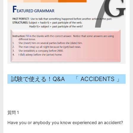
試験で使える！Q&A 「 ACCIDENTS 」
質問 1
Have you or anybody you know experienced an accident?