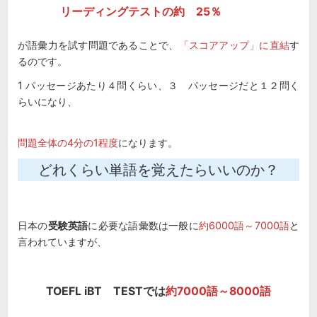
リーディングテストの約 25％
が語彙力を試す問題であることで、
「スコアアップ」に直結
す
るのです。
1 パッセージあたり４問くらい、３ パッセージだと１２問く
らいになり、
問題全体の4分の1程度
になります。
どれくらい単語を覚えたらいいのか？
日本の
受験英語
に必要な語彙数は一般に
約6000語～7000語
と
言われていますが、
TOEFL iBT TESTでは
約7000語～8000語