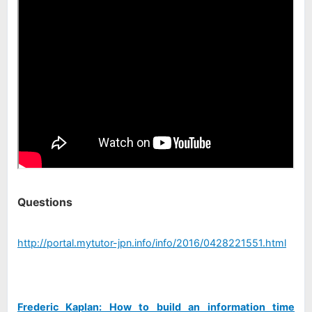
Questions
http://portal.mytutor-jpn.info/info/2016/0428221551.html
Frederic Kaplan: How to build an information time