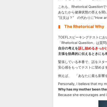
これも、Rhetorical Quest
あなたから健康状態の答えを聞
”注文は？“ の代わりに”How a
▮ The Rhetorical Why
TOEFLスピーキングテストに
「Rhetorical Question」は
自分の考えを
話し始めるきっか
主張を効果的に伝えるときにも
緊張している本番で、話をスタートする
安心感をもってテストに望めま
例えば、 「あなたに最も影響
Personally, I believe that my m
Why has my mother been the b
Because she encourages and i