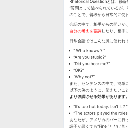
Rhetorical Questionとは
“質問として述べられているが、
のことで、普段から日常的に使
会話の中で、相手からの問いか
自分の考えを強調
したり、相手
日常会話ではこんな風に使われ
“ Who know
“Are you stupid?”
“Did you hear me?”
“OK?”
“Why not?”
また、センテンスの中で、簡単
以下の例のように、伝えたいこ
より強調させる効果があります
“It’s too hot today. Isn’t it ? “
“The actors played the roles 
あなたが、アメリカのバーに行ってバ
調子が悪くても”Fine “とだ