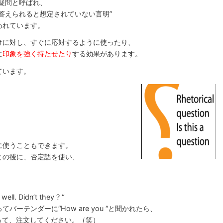
、修辞疑問と呼ばれ、
答えられると想定されていない言明”
われています。
けに対し、すぐに応対するように使ったり、
に
印象を強く持たせたり
する効果があります。
ています。
s ? “
に使うこともできます。
との後に、否定語を使い、
。
well. Didn’t they ? “
ーテンダーに“How are you “と聞かれたら、
け言って、注文してください。（笑）