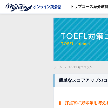
トップ
コース紹介
教
ホーム
>
TOEFL対策コラム
簡単なスコアアップのコツ！ R
▮ 採点官に好印象を与える” Rh