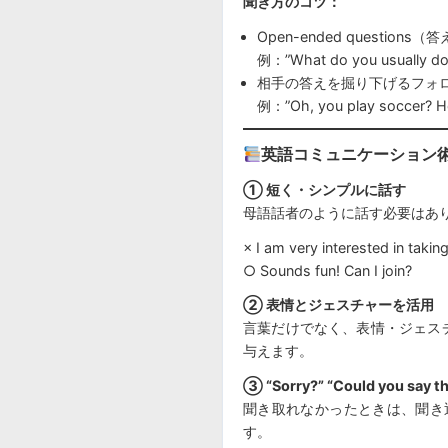
聞き方のコツ：
Open-ended questio
例：”What do you usually d
相手の答えを掘り下げるフォ
例：”Oh, you play soccer? H
英語コミュニケーション術
① 短く・シンプルに話す
母語話者のように話す必要はあ
× I am very interested in takin
○ Sounds fun! Can I join?
② 表情とジェスチャーを活用
言葉だけでなく、表情・ジェス
与えます。
③ “Sorry?” “Could you say
聞き取れなかったときは、聞き
す。