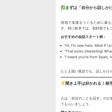
まずは「自分から話しか
現地で友達をつくるために最も
す。特に欧米では、初対面でも
おすすめの会話スタート例：
“Hi, I’m new here. Mind if I j
“That looks interesting! Wha
“I heard you’re from Spain, r
たとえ拙い英語でも、話しかけ
聞き上手は好かれる！相
人は「自分のことを話す」のが
てもらいましょう。