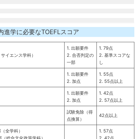
内進学に必要なTOEFLスコア
1. 出願要件
1. 79点
・サイエンス学科）
2. 合否判定の
2. 基準スコアな
一部
し
1. 出願要件
1. 55点
2. 加点
2. 55点以上
1. 出願要件
1. 42点
2. 加点
2. 57点以上
試験免除（得
42点以上
点換算）
部（全学科）
1. 57点
学部（総合文化政策学科）
2. 42点