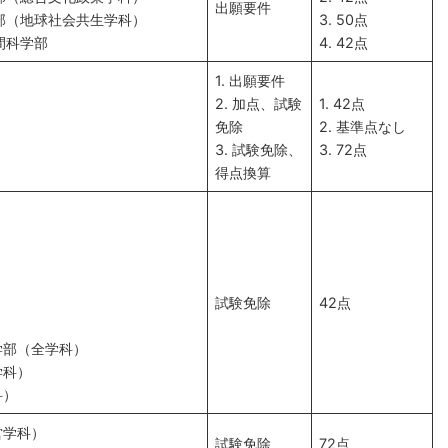
出願要件
学部（地球社会共生学科）
3. 50点
間科学部
4. 42点
1. 出願要件
2. 加点、試験
1. 42点
免除
2. 基準点なし
3. 試験免除、
3. 72点
得点換算
）
）
試験免除
42点
）
学部（全学科）
学科）
科）
営学科）
試験免除
72点