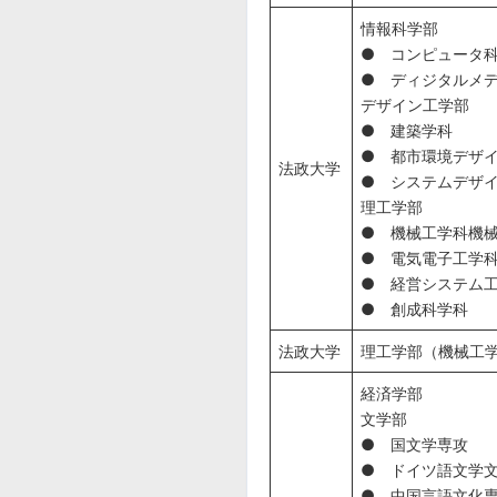
情報科学部
● コンピュータ
● ディジタルメ
デザイン工学部
● 建築学科
● 都市環境デザ
法政大学
● システムデザ
理工学部
● 機械工学科機
● 電気電子工学
● 経営システム
● 創成科学科
法政大学
理工学部（機械工
経済学部
文学部
● 国文学専攻
● ドイツ語文学
● 中国言語文化