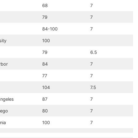
68
7
79
7
84-100
7
sity
100
79
6.5
rbor
84
7
77
7
104
7.5
Angeles
87
7
iego
80
7
nia
100
7