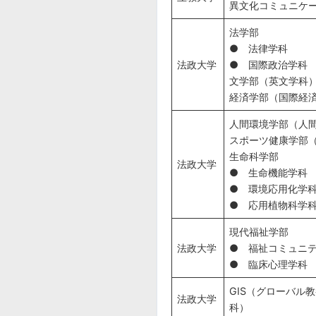
異文化コミュニケ
法学部
● 法律学科
法政大学
● 国際政治学科
文学部（英文学科
経済学部（国際経
人間環境学部（人
スポーツ健康学部
生命科学部
法政大学
● 生命機能学科
● 環境応用化学
● 応用植物科学
現代福祉学部
法政大学
● 福祉コミュニ
● 臨床心理学科
GIS（グローバル
法政大学
科）