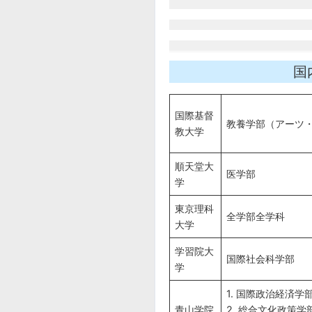
国
国際基督
教養学部（アーツ
教大学
順天堂大
医学部
学
東京理科
全学部全学科
大学
学習院大
国際社会科学部
学
1. 国際政治経済学
青山学院
2. 総合文化政策