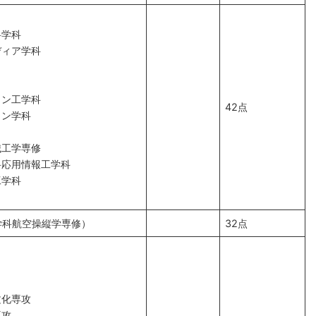
科学科
ディア学科
イン工学科
42点
イン学科
械工学専修
科応用情報工学科
工学科
学科航空操縦学専修）
32点
文化専攻
専攻