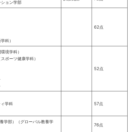
ーション学部
62点
）
済学科）
間環境学科）
（スポーツ健康学科）
52点
科
科
ティ学科
57点
教養学部）（グローバル教養学
76点