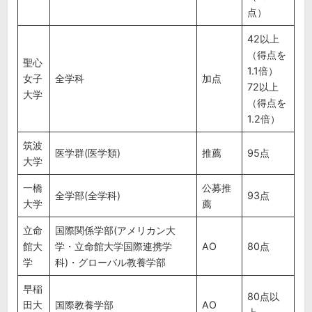
点）
42以上
（得点を
聖心
1.1倍）
女子
全学科
加点
72以上
大学
（得点を
1.2倍）
筑波
医学群(医学類)
推薦
95点
大学
一橋
公募推
全学部(全学科)
93点
大学
薦
立命
国際関係学部(アメリカン大
館大
学・立命館大学国際連携学
AO
80点
学
科)・グローバル教養学部
早稲
80点以
田大
国際教養学部
AO