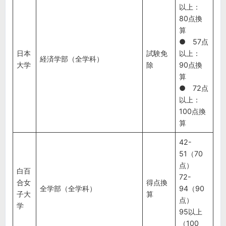
以上：
80点換
算
● 57点
日本
試験免
以上：
経済学部（全学科）
大学
除
90点換
算
● 72点
以上：
100点換
算
42-
51（70
点）
白百
72-
合女
得点換
全学部（全学科）
94（90
子大
算
点）
学
95以上
（100