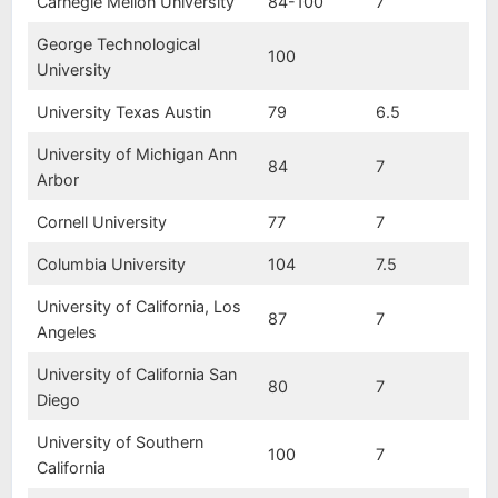
Carnegie Mellon University
84-100
7
George Technological
100
University
University Texas Austin
79
6.5
University of Michigan Ann
84
7
Arbor
Cornell University
77
7
Columbia University
104
7.5
University of California, Los
87
7
Angeles
University of California San
80
7
Diego
University of Southern
100
7
California