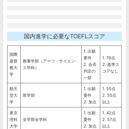
国内進学に必要なTOEFLスコア
1. 出願
国際
要件
1. 79点
基督
教養学部（アーツ・サイエン
2. 合否
2. 基準ス
教大
ス学科）
判定の
コアなし
学
一部
順天
1. 出願
1. 55点
堂大
医学部
要件
2. 55点
学
2. 加点
以上
東京
1. 出願
1. 42点
理科
全学部全学科
要件
2. 57点
大学
2. 加点
以上