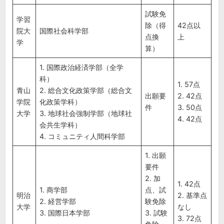
試験免
学習
除（得
42点以
院大
国際社会科学部
点換
上
学
算）
1. 国際政治経済学部（全学
科）
1. 57点
青山
2. 総合文化政策学部（総合文
出願要
2. 42点
学院
化政策学科）
件
3. 50点
大学
3. 地球社会強制学部（地球社
4. 42点
会共生学科）
4. コミュニティ人間科学部
1. 出願
要件
2. 加
1. 42点
1. 商学部
点、試
明治
2. 基準点
2. 経営学部
験免除
大学
なし
3. 国際日本学部
3. 試験
3. 72点