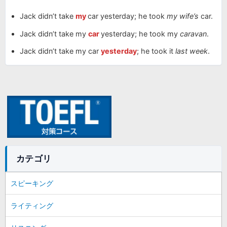
Jack didn’t take
my
car yesterday; he took
my wife’s
car.
Jack didn’t take my
car
yesterday; he took my
caravan
.
Jack didn’t take my car
yesterday
; he took it
last week
.
カテゴリ
スピーキング
ライティング