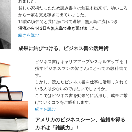
れました。
貧しい家柄だったため読み書きの勉強も出来ず、幼いころ
から一家を支え稼ぎに出ていました。
14歳の頃仲間と共に漁に出て遭難、無人島に流れつき、
漂流から143日も無人島で生き延びました。
続きを読む
成果に結びつける、ビジネス書の活用術
ビジネス書はキャリアアップやスキルアップを目
指すビジネスマンの皆さんにとっての教科書で
す。
しかし、読んだビジネス書を仕事に活用しきれて
いる人は少ないのではないでしょうか。
ここではビジネス書を効果的に活用し、成果に繋
げていくコツをご紹介します。
続きを読む
アメリカのビジネスシーン、信頼を得る
カギは「雑談力」！