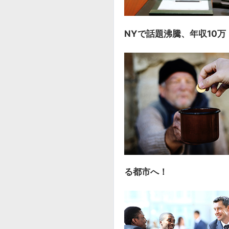
NYで話題沸騰、年収10
る都市へ！