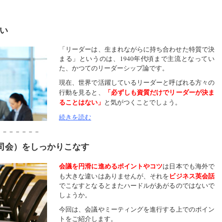
い
「リーダーは、生まれながらに持ち合わせた特質で決
まる」というのは、1940年代頃まで主流となってい
た、かつてのリーダーシップ論です。
現在、世界で活躍しているリーダーと呼ばれる方々の
「必ずしも資質だけでリーダーが決ま
行動を見ると、
ることはない」
と気がつくことでしょう。
続きを読む
－－－－－－－
司会）をしっかりこなす
会議を円滑に進めるポイントやコツ
は日本でも海外で
ビジネス英会話
も大きな違いはありませんが、それを
でこなすとなるとまたハードルがあがるのではないで
しょうか。
今回は、会議やミーティングを進行する上でのポイン
トをご紹介します。