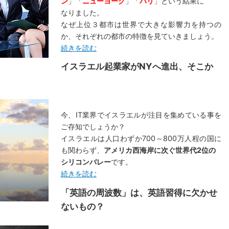
ン
」「
ニューヨーク
」「
パリ
」という結果に
なりました。
なぜ上位３都市は世界で大きな影響力を持つの
か、それぞれの都市の特徴を見ていきましょう。
続きを読む
イスラエル起業家がNYへ進出、そこか
今、IT業界でイスラエルが注目を集めている事を
ご存知でしょうか？
イスラエルは人口わずか700～800万人程の国に
も関わらず、
アメリカ西海岸に次ぐ世界代2位の
シリコンバレー
です。
続きを読む
「英語の周波数」は、英語習得に欠かせ
ないもの？