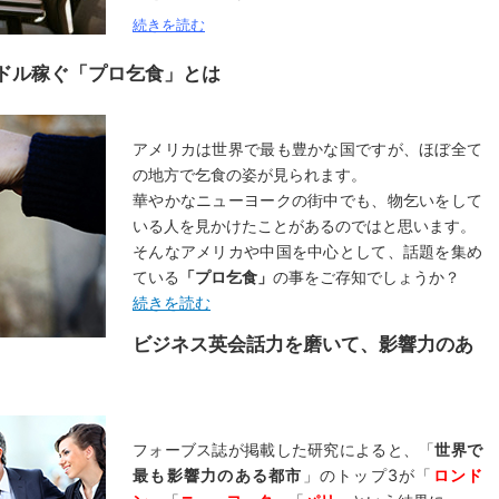
続きを読む
万ドル稼ぐ「プロ乞食」とは
アメリカは世界で最も豊かな国ですが、ほぼ全て
の地方で乞食の姿が見られます。
華やかなニューヨークの街中でも、物乞いをして
いる人を見かけたことがあるのではと思います。
そんなアメリカや中国を中心として、話題を集め
ている
「プロ乞食」
の事をご存知でしょうか？
続きを読む
ビジネス英会話力を磨いて、影響力のあ
フォーブス誌が掲載した研究によると、「
世界で
最も影響力のある都市
」のトップ3が「
ロンド