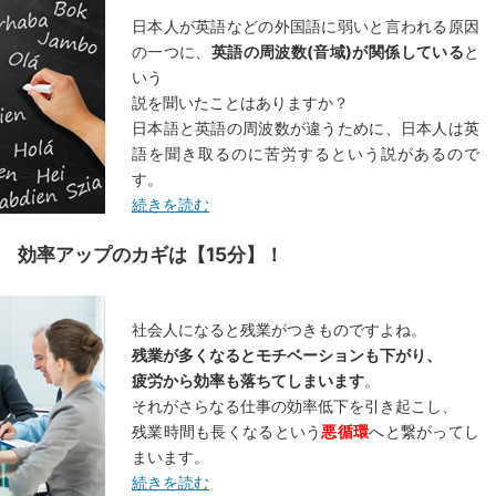
日本人が英語などの外国語に弱いと言われる原因
の一つに、
英語の周波数(音域)が関係している
と
いう
説を聞いたことはありますか？
日本語と英語の周波数が違うために、日本人は英
語を聞き取るのに苦労するという説があるので
す。
続きを読む
 効率アップのカギは【15分】！
社会人になると残業がつきものですよね。
残業が多くなるとモチベーションも下がり、
疲労から効率も落ちてしまいます
。
それがさらなる仕事の効率低下を引き起こし、
残業時間も長くなるという
悪循環
へと繋がってし
まいます。
続きを読む