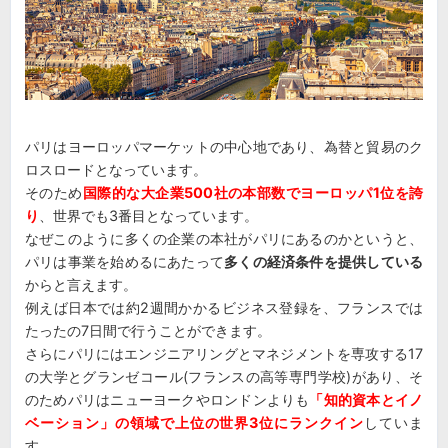
パリはヨーロッパマーケットの中心地であり、為替と貿易のク
ロスロードとなっています。
そのため
国際的な大企業500社の本部数でヨーロッパ1位を誇
り
、世界でも3番目となっています。
なぜこのように多くの企業の本社がパリにあるのかというと、
パリは事業を始めるにあたって
多くの経済条件を提供している
からと言えます。
例えば日本では約2週間かかるビジネス登録を、フランスでは
たったの7日間で行うことができます。
さらにパリにはエンジニアリングとマネジメントを専攻する17
の大学とグランゼコール(フランスの高等専門学校)があり、そ
のためパリはニューヨークやロンドンよりも
「知的資本とイノ
ベーション」の領域で上位の世界3位にランクイン
していま
す。