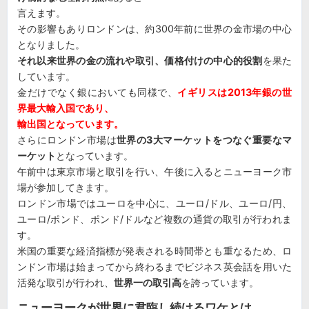
言えます。
その影響もありロンドンは、約300年前に世界の金市場の中心
となりました。
それ以来世界の金の流れや取引、価格付けの中心的役割
を果た
しています。
金だけでなく銀においても同様で、
イギリスは2013年銀の世
界最大輸入国であり、
輸出国となっています。
さらにロンドン市場は
世界の3大マーケットをつなぐ重要なマ
ーケット
となっています。
午前中は東京市場と取引を行い、午後に入るとニューヨーク市
場が参加してきます。
ロンドン市場ではユーロを中心に、ユーロ/ドル、ユーロ/円、
ユーロ/ポンド、ポンド/ドルなど複数の通貨の取引が行われま
す。
米国の重要な経済指標が発表される時間帯とも重なるため、ロ
ンドン市場は始まってから終わるまでビジネス英会話を用いた
活発な取引が行われ、
世界一の取引高
を誇っています。
ニューヨークが世界に君臨し続けるワケとは