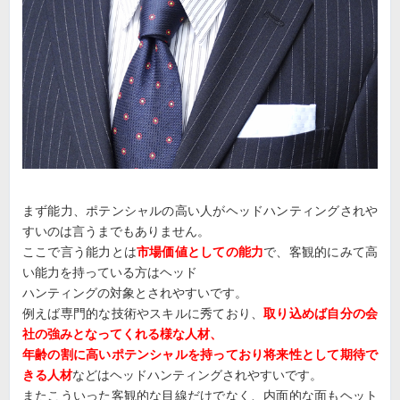
まず能力、ポテンシャルの高い人がヘッドハンティングされや
すいのは言うまでもありません。
ここで言う能力とは
市場価値としての能力
で、客観的にみて高
い能力を持っている方はヘッド
ハンティングの対象とされやすいです。
例えば専門的な技術やスキルに秀ており、
取り込めば自分の会
社の強みとなってくれる様な人材、
年齢の割に高いポテンシャルを持っており将来性として期待で
きる人材
などはヘッドハンティングされやすいです。
またこういった客観的な目線だけでなく、内面的な面もヘット