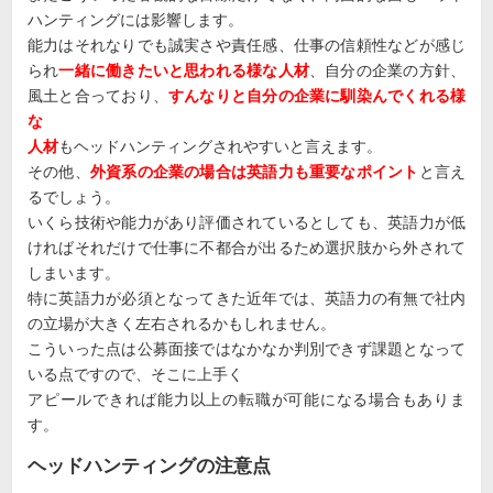
ハンティングには影響します。
能力はそれなりでも誠実さや責任感、仕事の信頼性などが感じ
られ
一緒に働きたいと思われる様な人材
、自分の企業の方針、
風土と合っており、
すんなりと自分の企業に馴染んでくれる様
な
人材
もヘッドハンティングされやすいと言えます。
その他、
外資系の企業の場合は英語力も重要なポイント
と言え
るでしょう。
いくら技術や能力があり評価されているとしても、英語力が低
ければそれだけで仕事に不都合が出るため選択肢から外されて
しまいます。
特に英語力が必須となってきた近年では、英語力の有無で社内
の立場が大きく左右されるかもしれません。
こういった点は公募面接ではなかなか判別できず課題となって
いる点ですので、そこに上手く
アピールできれば能力以上の転職が可能になる場合もありま
す。
ヘッドハンティングの注意点