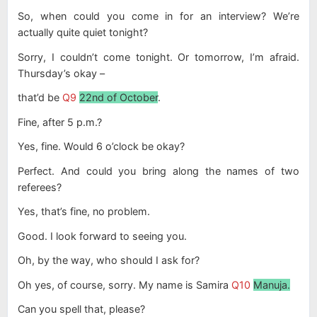
So, when could you come in for an interview? We’re
actually quite quiet tonight?
Sorry, I couldn’t come tonight. Or tomorrow, I’m afraid.
Thursday’s okay –
that’d be
Q9
22nd of October
.
Fine, after 5 p.m.?
Yes, fine. Would 6 o’clock be okay?
Perfect. And could you bring along the names of two
referees?
Yes, that’s fine, no problem.
Good. I look forward to seeing you.
Oh, by the way, who should I ask for?
Oh yes, of course, sorry. My name is Samira
Q10
Manuja.
Can you spell that, please?