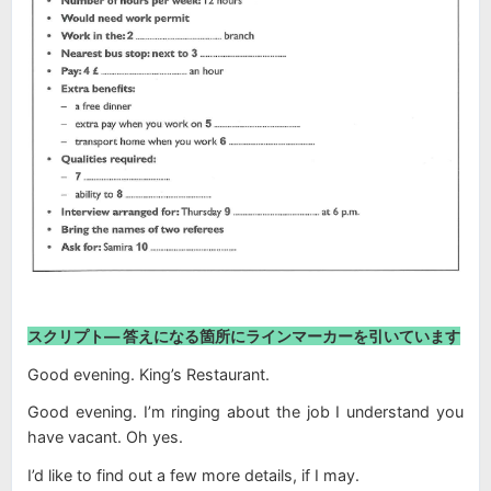
スクリプト― 答えになる箇所にラインマーカーを引いています
Good evening. King’s Restaurant.
Good evening. I’m ringing about the job I understand you
have vacant. Oh yes.
I’d like to find out a few more details, if I may.