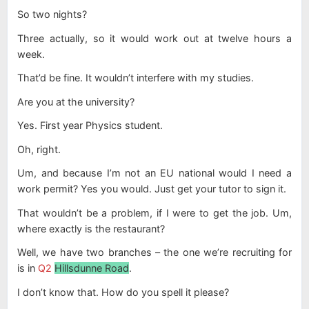
So two nights?
Three actually, so it would work out at twelve hours a
week.
That’d be fine. It wouldn’t interfere with my studies.
Are you at the university?
Yes. First year Physics student.
Oh, right.
Um, and because I’m not an EU national would I need a
work permit? Yes you would. Just get your tutor to sign it.
That wouldn’t be a problem, if I were to get the job. Um,
where exactly is the restaurant?
Well, we have two branches – the one we’re recruiting for
is in
Q2
Hillsdunne Road
.
I don’t know that. How do you spell it please?