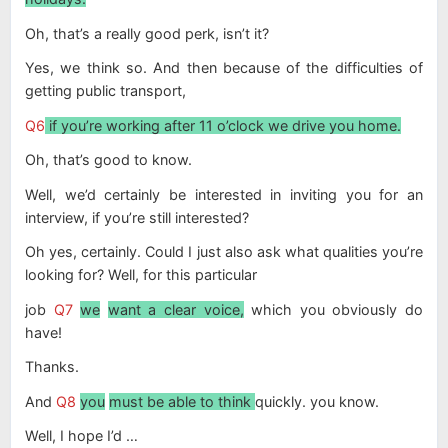
Oh, that’s a really good perk, isn’t it?
Yes, we think so. And then because of the difficulties of
getting public transport,
Q6
if you’re working after 11 o’clock we drive you home.
Oh, that’s good to know.
Well, we’d certainly be interested in inviting you for an
interview, if you’re still interested?
Oh yes, certainly. Could I just also ask what qualities you’re
looking for? Well, for this particular
job
Q7
we
want a clear voice,
which you obviously do
have!
Thanks.
And
Q8
you
must be able to think
quickly. you know.
Well, I hope I’d …