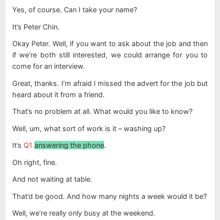
Yes, of course. Can I take your name?
It’s Peter Chin.
Okay Peter. Well, if you want to ask about the job and then
if we’re both still interested, we could arrange for you to
come for an interview.
Great, thanks. I’m afraid I missed the advert for the job but
heard about it from a friend.
That’s no problem at all. What would you like to know?
Well, um, what sort of work is it – washing up?
It’s
Q1
answering the phone
.
Oh right, fine.
And not waiting at table.
That’d be good. And how many nights a week would it be?
Well, we’re really only busy at the weekend.