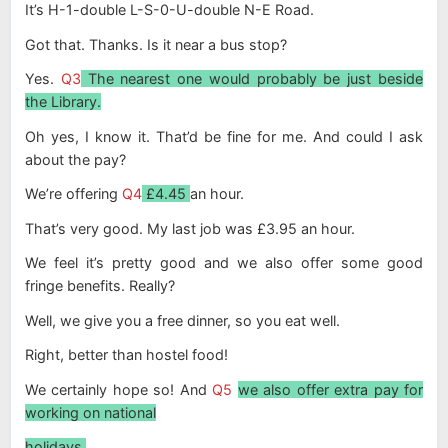
It’s H-1-double L-S-0-U-double N-E Road.
Got that. Thanks. Is it near a bus stop?
Yes.
Q3
The nearest one would probably be just beside
the Library.
Oh yes, I know it. That’d be fine for me. And could I ask
about the pay?
We’re offering
Q4
£4.45
an hour.
That’s very good. My last job was £3.95 an hour.
We feel it’s pretty good and we also offer some good
fringe benefits. Really?
Well, we give you a free dinner, so you eat well.
Right, better than hostel food!
We certainly hope so! And
Q5
we also offer extra pay for
working on national
holidays.