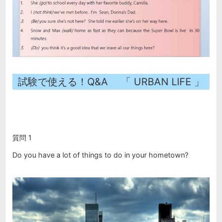
試験で使える！Q&A 「 URBAN LIFE 」
質問 1
Do you have a lot of things to do in your hometown?