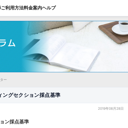
師
ご利用方法
料金案内
ヘルプ
ーター
ィングセクション採点基準
2019年08月28日
ション採点基準